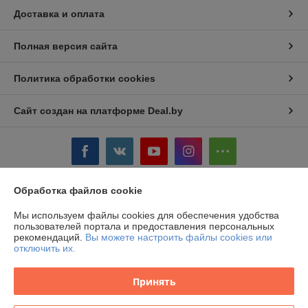
Доставка и оплата
Полная версия сайта
Политика обработки cookies
Сайт создан на платформе Deal.by
Обработка файлов cookie
Информация для покупателя
Мы используем файлы cookies для обеспечения удобства
Юридическое лицо:
ООО «Карстаил»
пользователей портала и предоставления персональных
220018, Республика Беларусь, г. Минск, улица Максима Горецкого, дом
рекомендаций.
Вы можете настроить файлы cookies или
14, помещение 503 каб. 1-1.
отключить их.
Регистрационный номер ЕГР: 193736527
Принять
УНП: 193736527