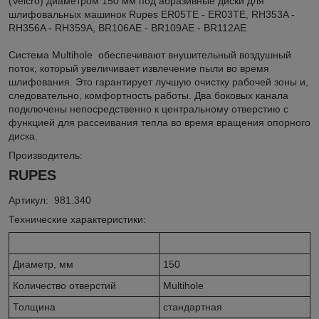
(Velcro) диаметром 150 мм под абразивные диски для
шлифовальных машинок Rupes ER05TE - ER03TE, RH353A -
RH356A - RH359A, BR106AE - BR109AE - BR112AE
Система Multihole обеспечивают внушительный воздушный
поток, который увеличивает извлечение пыли во время
шлифования. Это гарантирует лучшую очистку рабочей зоны и,
следовательно, комфортность работы. Два боковых канала
подключены непосредственно к центральному отверстию с
функцией для рассеивания тепла во время вращения опорного
диска.
Производитель:
RUPES
Артикул: 981.340
Технические характеристики:
Диаметр, мм
150
Количество отверстий
Multihole
Толщина
стандартная