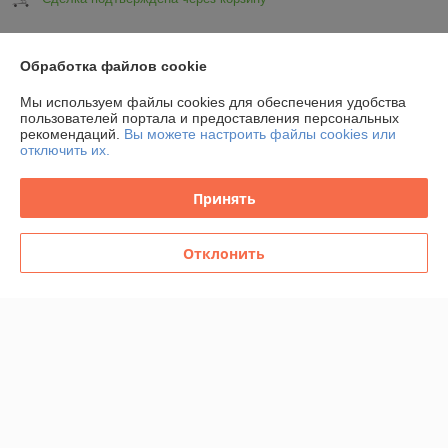
Показать все отзывы
Обработка файлов cookie
Мы используем файлы cookies для обеспечения удобства
О нас
пользователей портала и предоставления персональных
рекомендаций.
Вы можете настроить файлы cookies или
отключить их.
Контакты
Принять
Доставка и оплата
Отклонить
Полная версия сайта
Политика обработки cookies
Сайт создан на платформе Deal.by