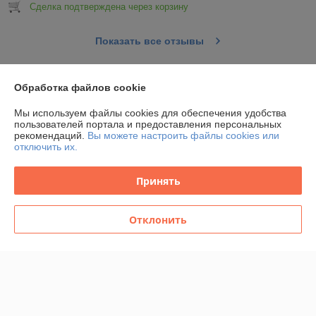
Сделка подтверждена через корзину
Показать все отзывы
Обработка файлов cookie
О нас
Мы используем файлы cookies для обеспечения удобства
Контакты
пользователей портала и предоставления персональных
рекомендаций.
Вы можете настроить файлы cookies или
отключить их.
Доставка и оплата
Принять
Полная версия сайта
Отклонить
Политика обработки cookies
Сайт создан на платформе Deal.by