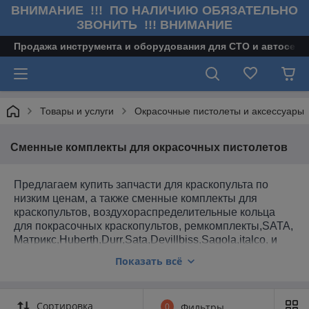
ВНИМАНИЕ !!! ПО НАЛИЧИЮ ОБЯЗАТЕЛЬНО
ЗВОНИТЬ !!! ВНИМАНИЕ
Продажа инструмента и оборудования для СТО и автосерв
Товары и услуги
Окрасочные пистолеты и аксессуары
Сменные комплекты для окрасочных пистолетов
Предлагаем к
упить запчасти для краскопульта по
низким ценам, а также сменные комплекты для
краскопультов, воздухораспределительные кольца
для покрасочных краскопультов, ремкомплекты,SATA,
Матрикс,Huberth,Durr,Sata,Devillbiss,Sagola,italco, и
других популярных марок. Контакт для
Показать всё
связи:
+375 29 151-99-10.
Звоните!
Сортировка
0
Фильтры