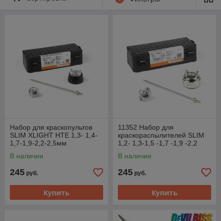
Набор для краскопультов
11352 Набор для
SLIM XLIGHT HTE 1,3- 1,4-
краскораспылителей SLIM
1,7-1,9-2,2-2,5мм
1,2- 1,3-1,5 -1,7 -1,9 -2,2
(распыляющая головка,
-2,5мм (головка с крышкой,
В наличии
В наличии
сопло, игла)
сопло, игла)
245
245
руб.
руб.
Купить
Купить