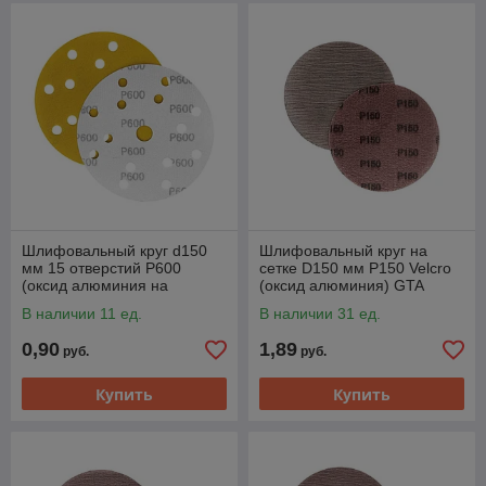
Шлифовальный круг d150
Шлифовальный круг на
мм 15 отверстий P600
сетке D150 мм P150 Velcro
(оксид алюминия на
(оксид алюминия) GTA
бумаге) GTA M3-
MA150M
В наличии 11 ед.
В наличии 31 ед.
255D150P600
0,90
1,89
руб.
руб.
Купить
Купить