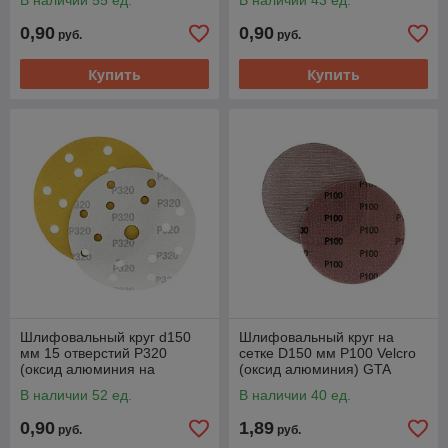
В наличии 55 ед.
В наличии 43 ед.
255D150P120
255D150P180
0,90
0,90
руб.
руб.
Купить
Купить
Шлифовальный круг d150
Шлифовальный круг на
мм 15 отверстий P320
сетке D150 мм P100 Velcro
(оксид алюминия на
(оксид алюминия) GTA
бумаге) GTA M3-
MA100M
В наличии 52 ед.
В наличии 40 ед.
255D150P320
0,90
1,89
руб.
руб.