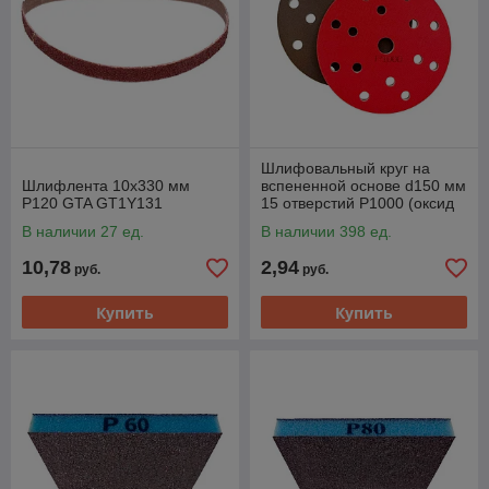
Шлифовальный круг на
Шлифлента 10х330 мм
вспененной основе d150 мм
Р120 GTA GT1Y131
15 отверстий P1000 (оксид
алюминия) GTA
В наличии 27 ед.
В наличии 398 ед.
FD150P1000
10,78
2,94
руб.
руб.
Купить
Купить