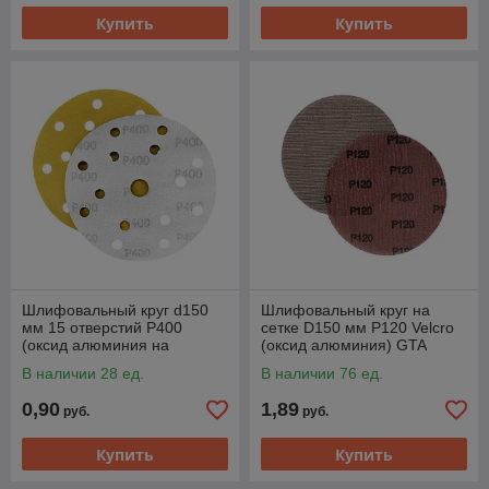
Купить
Купить
Шлифовальный круг d150
Шлифовальный круг на
мм 15 отверстий P400
сетке D150 мм P120 Velcro
(оксид алюминия на
(оксид алюминия) GTA
бумаге) GTA M3-
MA120M
В наличии 28 ед.
В наличии 76 ед.
255D150P400
0,90
1,89
руб.
руб.
Купить
Купить