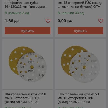
шлифовальная губка,
мм 15 отверстий P80 (оксид
98х120х13 мм (тип зерна -
алюминия на бумаге) GTA
оксид алюминия Р120) GTA
M3-255D150P80
В наличии 2 ед.
В наличии 33 ед.
SS120
1,66
0,90
руб.
руб.
Купить
Купить
Шлифовальный круг d150
Шлифовальный круг d150
мм 15 отверстий P120
мм 15 отверстий P180
(оксид алюминия на
(оксид алюминия на
бумаге) GTA M3-
бумаге) GTA M3-