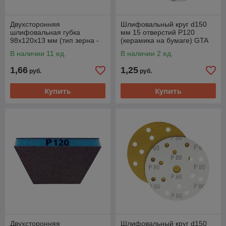
Двухсторонняя
Шлифовальный круг d150
шлифовальная губка
мм 15 отверстий P120
98х120х13 мм (тип зерна -
(керамика на бумаге) GTA
оксид алюминия Р100) GTA
SL737PP120
В наличии 11 ед.
В наличии 2 ед.
SS100
1,66
1,25
руб.
руб.
Купить
Купить
Двухсторонняя
Шлифовальный круг d150