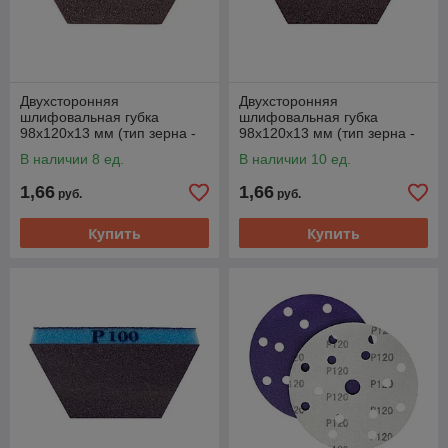
Двухсторонняя
Двухсторонняя
шлифовальная губка
шлифовальная губка
98х120х13 мм (тип зерна -
98х120х13 мм (тип зерна -
оксид алюминия P60) GTA
оксид алюминия Р80) GTA
В наличии 8 ед.
В наличии 10 ед.
SS60
SS80
1,66
1,66
руб.
руб.
Купить
Купить