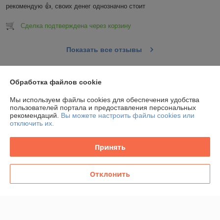
рекомендую 👍, своих денег однозначно стоит
Сделка подтверждена через корзину
Показать все отзывы
Обработка файлов cookie
О нас
Мы используем файлы cookies для обеспечения удобства
Контакты
пользователей портала и предоставления персональных
рекомендаций.
Вы можете настроить файлы cookies или
отключить их.
Доставка и оплата
Принять
Полная версия сайта
Отклонить
Политика обработки cookies
Сайт создан на платформе Deal.by