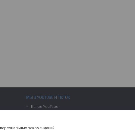
МЫ В YOUTUBE И TIKTOK
Канал YouTube
Канал TikTok
 персональных рекомендаций.