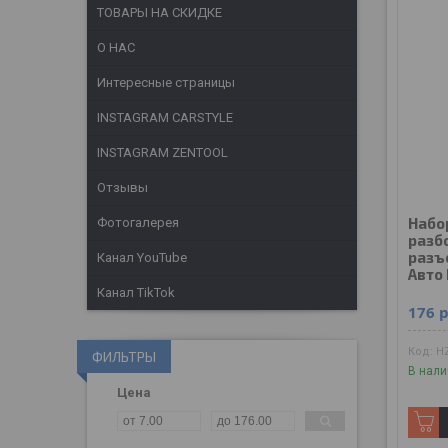
ТОВАРЫ НА СКИДКЕ
О НАС
Интересные страницы
INSTAGRAM CARSTYLE
INSTAGRAM ZENTOOL
Отзывы
Набо
Фотогалерея
разб
разъ
Канал YouTube
Авто 
Канал TikTok
176
р
HZ
ФИЛЬТРЫ
В нали
Цена