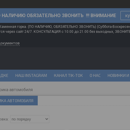
О НАЛИЧИЮ ОБЯЗАТЕЛЬНО ЗВОНИТЬ !!! ВНИМАНИЕ
ку
 Каменная горка. (ПО НАЛИЧИЮ, ОБЯЗАТЕЛЬНО ЗВОНИТЬ) (Суббота-Воскресе
ся через сайт 24/7. КОНСУЛЬТАЦИЯ с 10.00 до 21.00 без выходных, ЗВОНИ
документов
ИДКЕ
НАШ INSTAGRAM
КАНАЛ TIK-TOK
О НАС
НОВИНКИ И
рика автомобиля
ИКА АВТОМОБИЛЯ