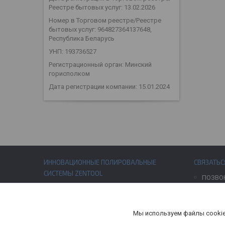
Реестре бытовых услуг: 13.02.2026
Номер в Торговом реестре/Реестре
бытовых услуг: 964827364137648,
Республика Беларусь
УНП: 193736527
Регистрационный орган: Минский
горисполком
Дата регистрации компании: 15.01.2024
ИННОВАЦИОННЫЕ ПОЛИРОВАЛЬНЫЕ
СВЯЗАТЬС
СИСТЕМЫ ZENTOOL
ПОЗВО
INSTAGRAM CARSTYLE
INSTAGRAM ZENTOOL
Мы используем файлы cookie
ZENTOOL.BY