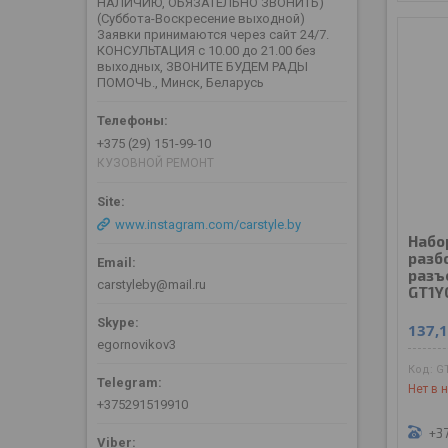
НАЛИЧИЮ, ОБЯЗАТЕЛЬНО ЗВОНИТЬ)
(Суббота-Воскресение выходной)
Заявки принимаются через сайт 24/7.
КОНСУЛЬТАЦИЯ с 10.00 до 21.00 без
выходных, ЗВОНИТЕ БУДЕМ РАДЫ
ПОМОЧЬ., Минск, Беларусь
+375 (29) 151-99-10
КУЗОВНОЙ РЕМОНТ
www.instagram.com/carstyle.by
Набо
разб
разъ
carstyleby@mail.ru
GT1Y
137,
egornovikov3
G
Нет в 
+375291519910
+37