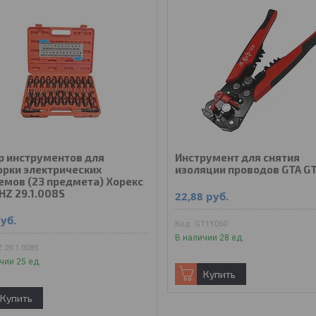
р инструментов для
Инструмент для снятия
орки электрических
изоляции проводов GTA G
емов (23 предмета) Хорекс
HZ 29.1.008S
22,88
руб.
уб.
GT1Y050
В наличии 28 ед.
 29.1.008S
чии 25 ед.
Купить
Купить