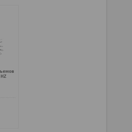
зъемов
 HZ