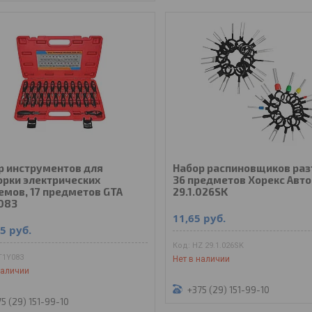
р инструментов для
Набор распиновщиков ра
орки электрических
36 предметов Хорекс Авто
емов, 17 предметов GTA
29.1.026SK
083
11,65
руб.
15
руб.
HZ 29.1.026SK
T1Y083
Нет в наличии
наличии
+375 (29) 151-99-10
5 (29) 151-99-10