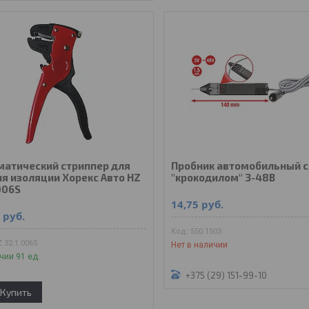
матический стриппер для
Пробник автомобильный с
ия изоляции Хорекс Авто HZ
''крокодилом'' 3-48В
006S
14,75
руб.
2
руб.
550.1503
 32.1.006S
Нет в наличии
чии 91 ед.
+375 (29) 151-99-10
Купить