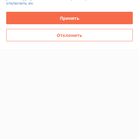
отключить их.
Контакты
Принять
Доставка и оплата
Отклонить
Полная версия сайта
Политика обработки cookies
Сайт создан на платформе Deal.by
Информация для покупателя
Юридическое лицо:
ООО «Карстаил»
220018, Республика Беларусь, г. Минск, улица Максима Горецкого, дом
14, помещение 503 каб. 1-1.
Регистрационный номер ЕГР: 193736527