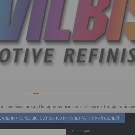
1
2
3
4
5
6
7
8
9
10
ные шлифмашинки
Полировальные пасты и круги
Полировальник 
АЛЬНИК RUPES BIGFOOT 80-100 ММ УЛЬТРА МЯГКИЙ (БЕЛЫЙ)
В наличии