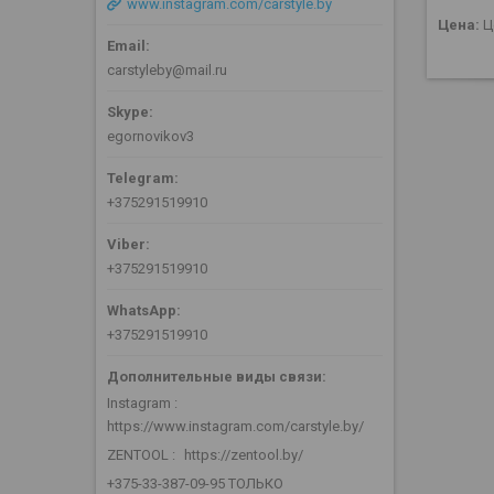
www.instagram.com/carstyle.by
Цена:
Ц
carstyleby@mail.ru
egornovikov3
+375291519910
+375291519910
+375291519910
Instagram
https://www.instagram.com/carstyle.by/
ZENTOOL
https://zentool.by/
+375-33-387-09-95 ТОЛЬКО