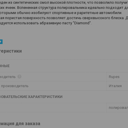
ден из синтетических смол высокой плотности, что позволило получи
их ячеек. Вспененная структура полировальника идеально подходит д
оторыми обычно изобилуют спортивные и раритетные автомобили.
кая пористая поверхность позволяет достичь сверхвысокого блеска.
дуется использовать абразивную пасту "Diamond".
теристики
ВНЫЕ
водитель
Rupes
 производитель
Италия
ЗОВАТЕЛЬСКИЕ ХАРАКТЕРИСТИКИ
полировал
мация для заказа