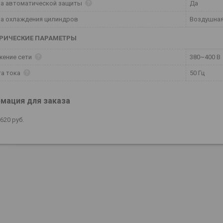
ма автоматической защиты
Да
а охлаждения цилиндров
Воздушна
ТРИЧЕСКИЕ ПАРАМЕТРЫ
жение сети
380~400 В
та тока
50 Гц
мация для заказа
 620
руб.