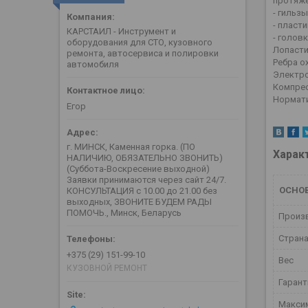
протяже
- гильз
- пласт
КАРСТАИЛ - Инструмент и
- голов
оборудования для СТО, кузовного
Лопасти
ремонта, автосервиса и полировки
Ребра о
автомобиля
Электро
Компрес
Нормати
Егор
г. МИНСК, Каменная горка. (ПО
Харак
НАЛИЧИЮ, ОБЯЗАТЕЛЬНО ЗВОНИТЬ)
(Суббота-Воскресение выходной)
Заявки принимаются через сайт 24/7.
ОСНО
КОНСУЛЬТАЦИЯ с 10.00 до 21.00 без
выходных, ЗВОНИТЕ БУДЕМ РАДЫ
ПОМОЧЬ., Минск, Беларусь
Произ
Страна
+375 (29) 151-99-10
Вес
КУЗОВНОЙ РЕМОНТ
Гаран
Макси