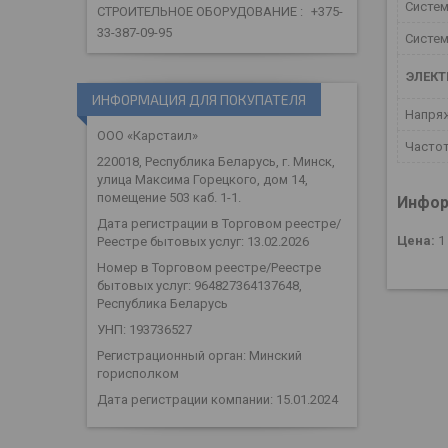
Систе
СТРОИТЕЛЬНОЕ ОБОРУДОВАНИЕ
+375-
33-387-09-95
Систем
ЭЛЕК
ИНФОРМАЦИЯ ДЛЯ ПОКУПАТЕЛЯ
Напря
ООО «Карстаил»
Часто
220018, Республика Беларусь, г. Минск,
улица Максима Горецкого, дом 14,
помещение 503 каб. 1-1.
Инфор
Дата регистрации в Торговом реестре/
Цена:
1
Реестре бытовых услуг: 13.02.2026
Номер в Торговом реестре/Реестре
бытовых услуг: 964827364137648,
Республика Беларусь
УНП: 193736527
Регистрационный орган: Минский
горисполком
Дата регистрации компании: 15.01.2024