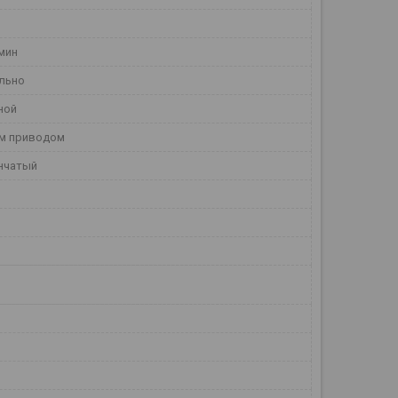
/мин
льно
ной
м приводом
нчатый