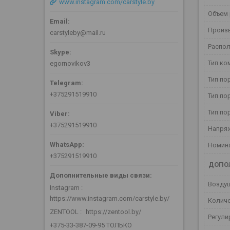
www.instagram.com/carstyle.by
Объем
Произ
carstyleby@mail.ru
Распо
Тип ко
egornovikov3
Тип п
+375291519910
Тип по
Тип по
+375291519910
Напря
Номин
+375291519910
ДОПО
Возду
Instagram
https://www.instagram.com/carstyle.by/
Колич
ZENTOOL
https://zentool.by/
Регули
+375-33-387-09-95 ТОЛЬКО