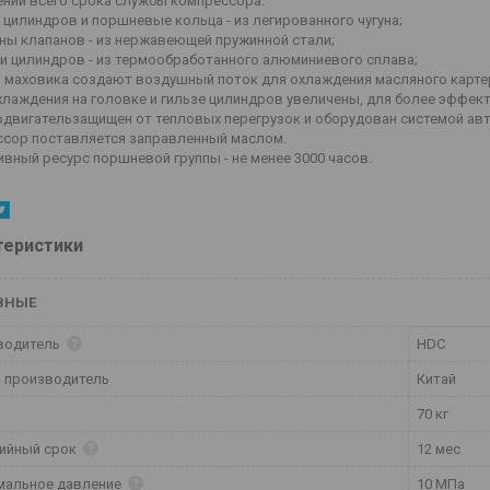
нии всего срока службы компрессора:
ы цилиндров и поршневые кольца - из легированного чугуна;
ины клапанов - из нержавеющей пружинной стали;
ки цилиндров - из термообработанного алюминиевого сплава;
 маховика создают воздушный поток для охлаждения масляного картера
хлаждения на головке и гильзе цилиндров увеличены, для более эффек
двигательзащищен от тепловых перегрузок и оборудован системой авт
сор поставляется заправленный маслом.
вный ресурс поршневой группы - не менее 3000 часов.
теристики
ВНЫЕ
водитель
HDC
 производитель
Китай
70 кг
тийный срок
12 мес
мальное давление
10 МПа