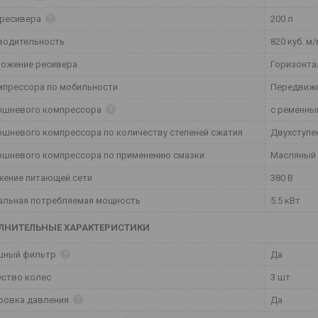
 ресивера
200 л
водительность
820 куб. м
ложение ресивера
Горизонта
мпрессора по мобильности
Передвиж
оршневого компрессора
с ременны
ршневого компрессора по количеству степеней сжатия
Двухступе
ршневого компрессора по применению смазки
Масляный
жение питающей сети
380 В
альная потребляемая мощность
5.5 кВт
ЛНИТЕЛЬНЫЕ ХАРАКТЕРИСТИКИ
шный фильтр
Да
ество колес
3 шт.
ровка давления
Да