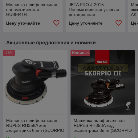
Машинка шлифовальная
JETA PRO J-2015
Ма
пневматическая
Пневматическая угловая
эк
HUBERTH
ротационная
AK
минишлифмашинка
Цену уточняйте
Цену уточняйте
Це
Акционные предложения и новинки
Новинка
-26%
Машинка шлифовальная
Машинка шлифовальная
RUPES RH356A ход
RUPES RH353A ход
эксцентрика 6mm (SCORPIO
эксцентрика 3mm (SCORPIO
III)
III)