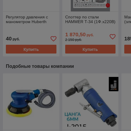
Регулятор давления с
Споттер по стали
Ма
манометром Huberth
HAMMER T-34 (1Ф.х220B)
(эл
1 870,50
руб.
40
18
руб.
2 150 руб.
Купить
Купить
Подобные товары компании