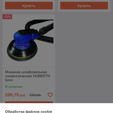
Купить
Купить
-10%
Машинка шлифовальная
пневматическая HUBERTH
5mm
В наличии
209,70
233 руб.
руб.
Купить
Обработка файлов cookie