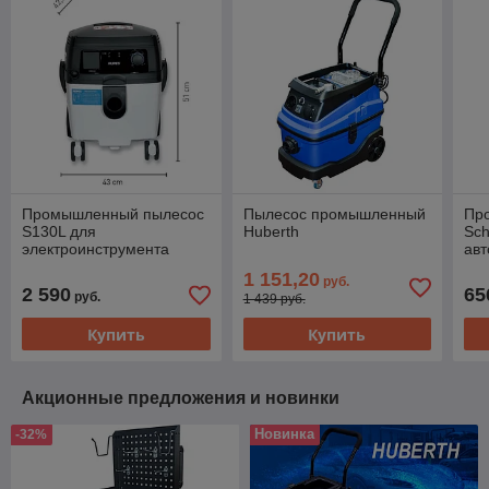
Промышленный пылесос
Пылесос промышленный
Пр
S130L для
Huberth
Sch
электроинструмента
авт
1 151,20
руб.
2 590
65
руб.
1 439 руб.
Купить
Купить
Акционные предложения и новинки
Новинка
-32%