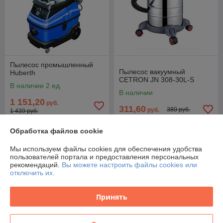
Пылесос промышленный
Пылесос вакуумный
Huberth
CETRON JN 308-30L-S
В наличии 2 ед.
В наличии
1 151,20
руб.
311,60
380 руб.
руб.
1 439 руб.
Купить
Купить
Обработка файлов cookie
Мы используем файлы cookies для обеспечения удобства
Новинка
Новинка
пользователей портала и предоставления персональных
рекомендаций.
Вы можете настроить файлы cookies или
отключить их.
Принять