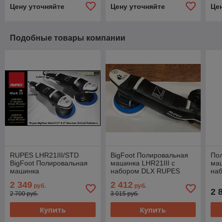
Цену уточняйте
Цену уточняйте
Це
Подобные товары компании
RUPES LHR21III/STD
BigFoot Полировальная
Пол
BigFoot Полировальная
машинка LHR21III с
ма
машинка
набором DLX RUPES
на
пр
2 349
2 412
руб.
руб.
2 
2 700 руб.
3 015 руб.
Купить
Купить