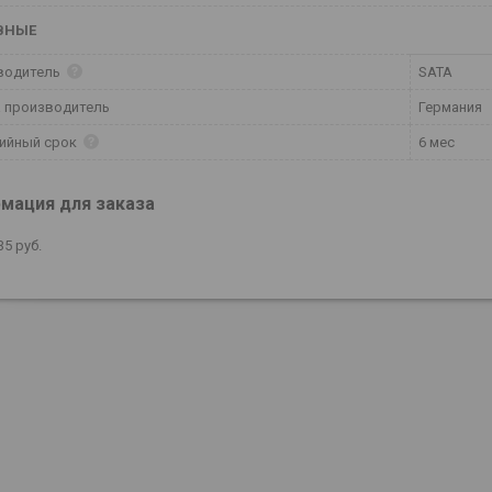
ВНЫЕ
водитель
SATA
 производитель
Германия
тийный срок
6 мес
мация для заказа
35
руб.