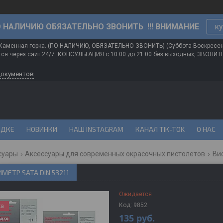
О НАЛИЧИЮ ОБЯЗАТЕЛЬНО ЗВОНИТЬ !!! ВНИМАНИЕ
ку
 Каменная горка. (ПО НАЛИЧИЮ, ОБЯЗАТЕЛЬНО ЗВОНИТЬ) (Суббота-Воскресе
ся через сайт 24/7. КОНСУЛЬТАЦИЯ с 10.00 до 21.00 без выходных, ЗВОНИ
документов
ИДКЕ
НОВИНКИ
НАШ INSTAGRAM
КАНАЛ TIK-TOK
О НАС
суары
Аксессуары для современных окрасочных пистолетов
Вис
МЕТР SATA DIN 53211
Ожидается
Код:
9852
ка
135
руб.