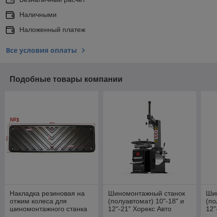
Наличными
Наложенный платеж
Все условия оплаты
Подобные товары компании
Накладка резиновая на
Шиномонтажный станок
Ши
отжим колеса для
(полуавтомат) 10"-18" и
(по
шиномонтажного станка
12"-21" Хорекс Авто
12"
LC810 Хорекс Авто HZ
LC810
LC