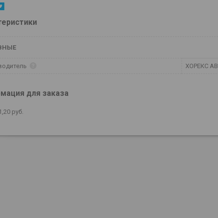
теристики
ВНЫЕ
водитель
ХОРЕКС А
мация для заказа
1,20
руб.