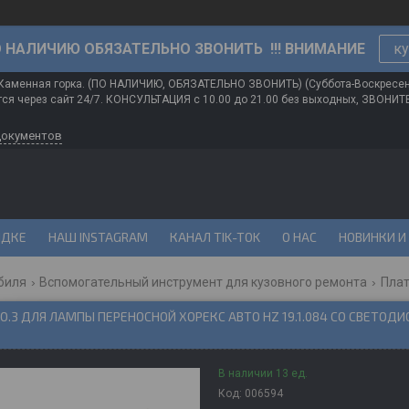
О НАЛИЧИЮ ОБЯЗАТЕЛЬНО ЗВОНИТЬ !!! ВНИМАНИЕ
ку
 Каменная горка. (ПО НАЛИЧИЮ, ОБЯЗАТЕЛЬНО ЗВОНИТЬ) (Суббота-Воскресе
ся через сайт 24/7. КОНСУЛЬТАЦИЯ с 10.00 до 21.00 без выходных, ЗВОНИ
документов
ИДКЕ
НАШ INSTAGRAM
КАНАЛ TIK-TOK
О НАС
НОВИНКИ И
биля
Вспомогательный инструмент для кузовного ремонта
O.3 ДЛЯ ЛАМПЫ ПЕРЕНОСНОЙ ХОРЕКС АВТО HZ 19.1.084 СО СВЕТО
В наличии 13 ед.
Код:
006594