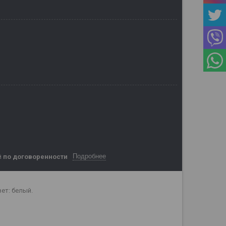
Подробнее
й
по договоренности
ет: белый.