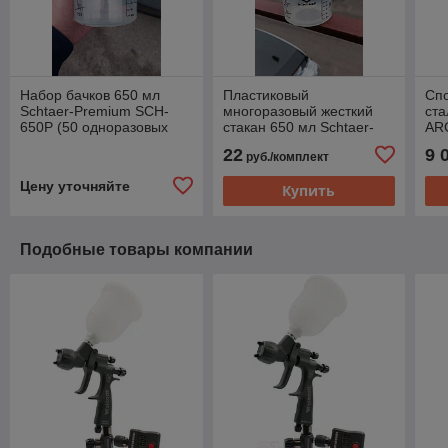
Набор бачков 650 мл
Пластиковый
Сп
Schtaer-Premium SCH-
многоразовый жесткий
ст
650P (50 одноразовых
стакан 650 мл Schtaer-
AR
стаканов, 50 крышек с
Standart SCH-651S с
22
9 
руб./комплект
фильтром, 20 заглушек)
запорным кольцом
Цену уточняйте
Купить
Подобные товары компании