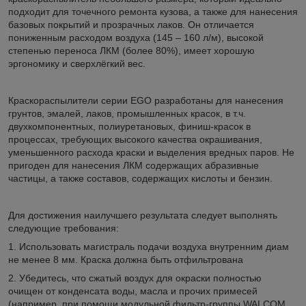
подходит для точечного ремонта кузова, а также для нанесения
базовых покрытий и прозрачных лаков. Он отличается
пониженным расходом воздуха (145 – 160 л/м), высокой
степенью переноса ЛКМ (более 80%), имеет хорошую
эргономику и сверхлёгкий вес.
Краскораспылители серии EGO разработаны для нанесения
грунтов, эмалей, лаков, промышленных красок, в т.ч.
двухкомпонентных, полиуретановых, финиш-красок в
процессах, требующих высокого качества окрашивания,
уменьшенного расхода краски и выделения вредных паров. Не
пригоден для нанесения ЛКМ содержащих абразивные
частицы, а также составов, содержащих кислоты и бензин.
Для достижения наилучшего результата следует выполнять
следующие требования:
1. Использовать магистраль подачи воздуха внутренним диам
не менее 8 мм. Краска должна быть отфильтрована
2. Убедитесь, что сжатый воздух для окраски полностью
очищен от конденсата воды, масла и прочих примесей
(например, при помощи модульной фильтр-группы WALCOM