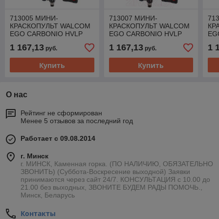
713005 МИНИ-
713007 МИНИ-
71
КРАСКОПУЛЬТ WALCOM
КРАСКОПУЛЬТ WALCOM
КР
EGO CARBONIO HVLP
EGO CARBONIO HVLP
EG
0.5 мм
0.7 мм
1.0
1 167,13
1 167,13
1 
руб.
руб.
Купить
Купить
О нас
Рейтинг не сформирован
Менее 5 отзывов за последний год
Работает с 09.08.2014
г. Минск
г. МИНСК, Каменная горка. (ПО НАЛИЧИЮ, ОБЯЗАТЕЛЬНО
ЗВОНИТЬ) (Суббота-Воскресение выходной) Заявки
принимаются через сайт 24/7. КОНСУЛЬТАЦИЯ с 10.00 до
21.00 без выходных, ЗВОНИТЕ БУДЕМ РАДЫ ПОМОЧЬ.,
Минск, Беларусь
Контакты