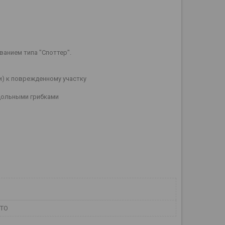
анием типа "Споттер".
) к поврежденному участку
дольными грибками
ВТО