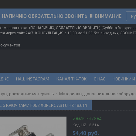
О НАЛИЧИЮ ОБЯЗАТЕЛЬНО ЗВОНИТЬ !!! ВНИМАНИЕ
ку
 Каменная горка. (ПО НАЛИЧИЮ, ОБЯЗАТЕЛЬНО ЗВОНИТЬ) (Суббота-Воскресе
ся через сайт 24/7. КОНСУЛЬТАЦИЯ с 10.00 до 21.00 без выходных, ЗВОНИ
документов
ИДКЕ
НАШ INSTAGRAM
КАНАЛ TIK-TOK
О НАС
НОВИНКИ И
уары, расходные материалы
Материалы, дополнительное оборуд
С 6 КРЮЧКАМИ F062 ХОРЕКС АВТО HZ 18.614
В наличии 76 ед.
Код:
HZ 18.614
54,40
руб.