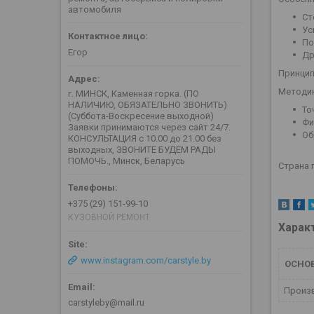
автомобиля
Ст
Ус
По
Егор
Др
Принцип
Методик
г. МИНСК, Каменная горка. (ПО
НАЛИЧИЮ, ОБЯЗАТЕЛЬНО ЗВОНИТЬ)
То
(Суббота-Воскресение выходной)
Фи
Заявки принимаются через сайт 24/7.
Об
КОНСУЛЬТАЦИЯ с 10.00 до 21.00 без
выходных, ЗВОНИТЕ БУДЕМ РАДЫ
ПОМОЧЬ., Минск, Беларусь
Страна 
+375 (29) 151-99-10
КУЗОВНОЙ РЕМОНТ
Харак
www.instagram.com/carstyle.by
ОСНО
Произ
carstyleby@mail.ru