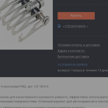
Купить
+375291519910
Условия оплаты и доставки
Адрес и контакты
Бесплатная доставка
возврат товара в течение 14 дне
 6 крючками F062, арт. HZ 18.614.
начен для качественного кузовного ремонта. Эффективно используется
ческими поверхностями. Отличный вариант для автосервисов и опытн
о эффективен при устранении сложных вмятин в местах: