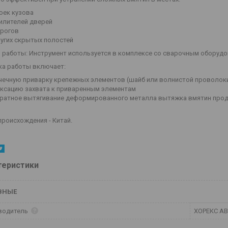
оек кузова
илителей дверей
рогов
угих скрытых полостей
 работы: Инструмент используется в комплексе со сварочным оборудов
а работы включает:
чечную приварку крепежных элементов (шайб или волнистой проволоки
ксацию захвата к приваренным элементам
ратное вытягивание деформированного металла вытяжка вмятин про
происхождения - Китай.
теристики
ВНЫЕ
водитель
ХОРЕКС А