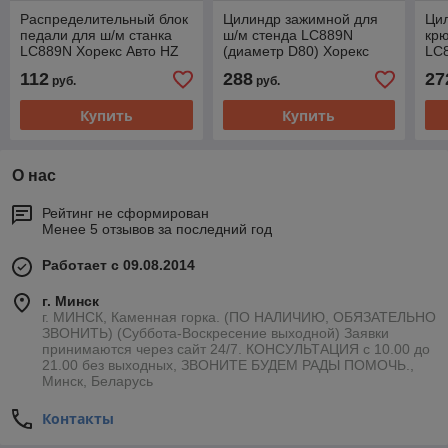
Распределительный блок
Цилиндр зажимной для
Ци
педали для ш/м станка
ш/м стенда LC889N
крю
LC889N Хорекс Авто HZ
(диаметр D80) Хорекс
LC
08.300.062B
Авто HZ 08.300.039
08.
112
288
27
руб.
руб.
Купить
Купить
О нас
Рейтинг не сформирован
Менее 5 отзывов за последний год
Работает с 09.08.2014
г. Минск
г. МИНСК, Каменная горка. (ПО НАЛИЧИЮ, ОБЯЗАТЕЛЬНО
ЗВОНИТЬ) (Суббота-Воскресение выходной) Заявки
принимаются через сайт 24/7. КОНСУЛЬТАЦИЯ с 10.00 до
21.00 без выходных, ЗВОНИТЕ БУДЕМ РАДЫ ПОМОЧЬ.,
Минск, Беларусь
Контакты