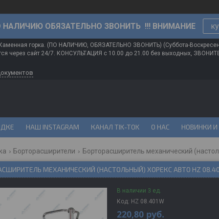
О НАЛИЧИЮ ОБЯЗАТЕЛЬНО ЗВОНИТЬ !!! ВНИМАНИЕ
ку
 Каменная горка. (ПО НАЛИЧИЮ, ОБЯЗАТЕЛЬНО ЗВОНИТЬ) (Суббота-Воскресе
ся через сайт 24/7. КОНСУЛЬТАЦИЯ с 10.00 до 21.00 без выходных, ЗВОНИ
документов
ИДКЕ
НАШ INSTAGRAM
КАНАЛ TIK-TOK
О НАС
НОВИНКИ И
жа
Борторасширители
Борторасширитель механический (настоль
АСШИРИТЕЛЬ МЕХАНИЧЕСКИЙ (НАСТОЛЬНЫЙ) ХОРЕКС АВТО HZ 08.4
В наличии 3 ед.
Код:
HZ 08.401W
220,80
руб.