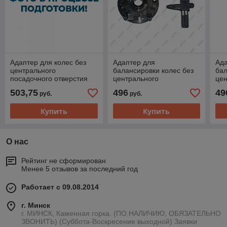
Адаптер для колес без
Адаптер для
Ада
центрального
балансировки колес без
бал
посадочного отверстия
центрального
цен
посадочного отверстия
пос
503,75
496
49
руб.
руб.
D36 мм для CB910
D4
Хорекс Авто
CB
Купить
Купить
Хо
О нас
Рейтинг не сформирован
Менее 5 отзывов за последний год
Работает с 09.08.2014
г. Минск
г. МИНСК, Каменная горка. (ПО НАЛИЧИЮ, ОБЯЗАТЕЛЬНО
ЗВОНИТЬ) (Суббота-Воскресение выходной) Заявки