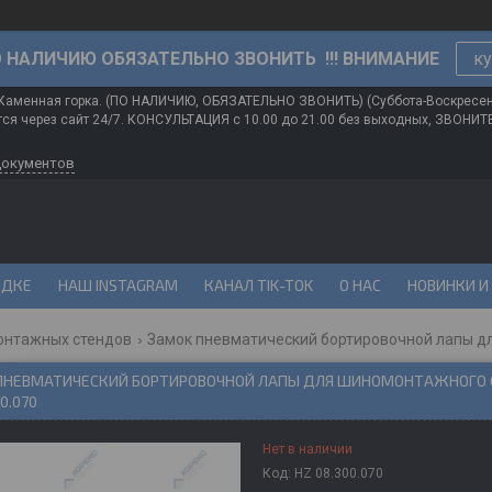
О НАЛИЧИЮ ОБЯЗАТЕЛЬНО ЗВОНИТЬ !!! ВНИМАНИЕ
ку
 Каменная горка. (ПО НАЛИЧИЮ, ОБЯЗАТЕЛЬНО ЗВОНИТЬ) (Суббота-Воскресе
ся через сайт 24/7. КОНСУЛЬТАЦИЯ с 10.00 до 21.00 без выходных, ЗВОНИ
документов
ИДКЕ
НАШ INSTAGRAM
КАНАЛ TIK-TOK
О НАС
НОВИНКИ И
онтажных стендов
Замок пневматический бортировочной лапы дл
ПНЕВМАТИЧЕСКИЙ БОРТИРОВОЧНОЙ ЛАПЫ ДЛЯ ШИНОМОНТАЖНОГО 
0.070
Нет в наличии
Код:
HZ 08.300.070