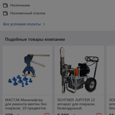
Наличными
Наложенный платеж
Все условия оплаты
Подобные товары компании
МАСТАК Минилифтер
SCHTAER JUPITER 12
SC
для ремонта вмятин без
аппарат для покраски,
апп
покраски, 10 предметов
безвоздушный,
без
МАСТАК 118-10010
гидравлический
Jup