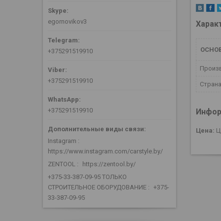
egornovikov3
Харак
ОСНО
+375291519910
Произ
+375291519910
Страна
+375291519910
Инфор
Цена:
Ц
Instagram
https://www.instagram.com/carstyle.by/
ZENTOOL
https://zentool.by/
+375-33-387-09-95 ТОЛЬКО
СТРОИТЕЛЬНОЕ ОБОРУДОВАНИЕ
+375-
33-387-09-95