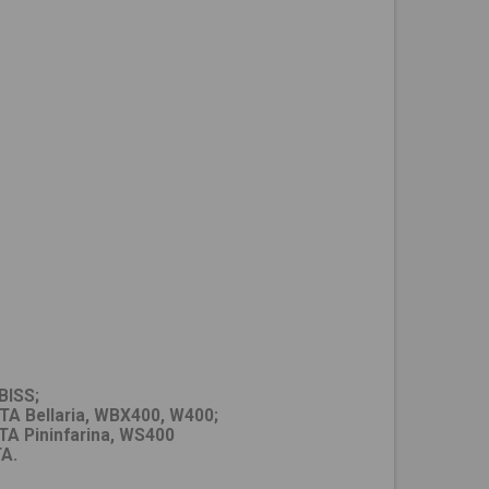
BISS;
A Bellaria, WBX400, W400;
A Pininfarina, WS400
A.