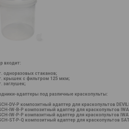
р входит:
т. одноразовых стаканов;
т. крышек с фильтром 125 мкм;
т. заглушек;
одники-адаптеры под различные краскопульты:
 SCH-DV-P композитный адаптер для краскопультов DEVIL
 SCH-IW-B-P композитный адаптер для краскопультов IWAT
 SCH-IW-P-P компазитный адаптер для краскопультов IWAT
 SCH-ST-P-Q композитный адаптер для краскопультов SAT