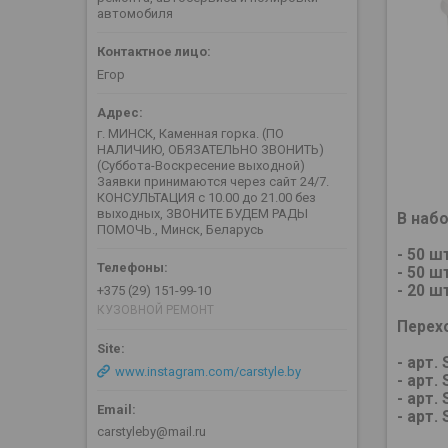
автомобиля
Егор
г. МИНСК, Каменная горка. (ПО
НАЛИЧИЮ, ОБЯЗАТЕЛЬНО ЗВОНИТЬ)
(Суббота-Воскресение выходной)
Заявки принимаются через сайт 24/7.
КОНСУЛЬТАЦИЯ с 10.00 до 21.00 без
выходных, ЗВОНИТЕ БУДЕМ РАДЫ
В набо
ПОМОЧЬ., Минск, Беларусь
- 50 ш
- 50 ш
- 20 ш
+375 (29) 151-99-10
КУЗОВНОЙ РЕМОНТ
Перех
- арт.
www.instagram.com/carstyle.by
- арт.
- арт.
- арт.
carstyleby@mail.ru