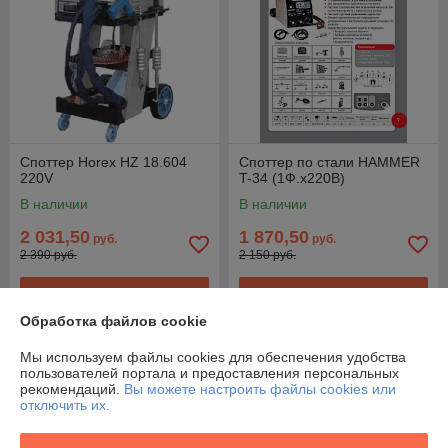
Споттер Horex HZ 18.604
Споттер по стали HAMMER
220V
T-34 (1Ф.х220B)
В наличии
В наличии
2 031,50
1 870,50
руб.
руб.
2 390 руб.
2 150 руб.
Купить
Купить
Обработка файлов cookie
Топ продаж
Топ продаж
Мы используем файлы cookies для обеспечения удобства
пользователей портала и предоставления персональных
рекомендаций.
Вы можете настроить файлы cookies или
отключить их.