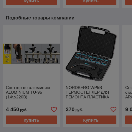
Купить
Купить
Подобные товары компании
Споттер по алюминию
NORDBERG WP5B
Сп
ALUMINIUM TU-95
ТЕРМОСТЕПЛЕР ДЛЯ
ст
(1Ф.х220В)
РЕМОНТА ПЛАСТИКА
AR
АККУМУЛЯТОРНЫЙ
4 450
270
9 
руб.
руб.
Купить
Купить