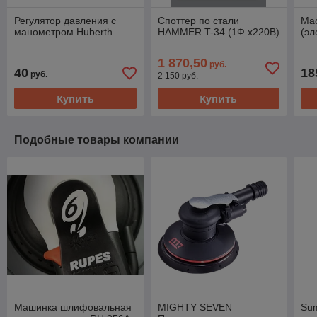
Регулятор давления с
Споттер по стали
Ма
манометром Huberth
HAMMER T-34 (1Ф.х220B)
(эл
1 870,50
руб.
40
18
руб.
2 150 руб.
Купить
Купить
Подобные товары компании
Машинка шлифовальная
MIGHTY SEVEN
Su