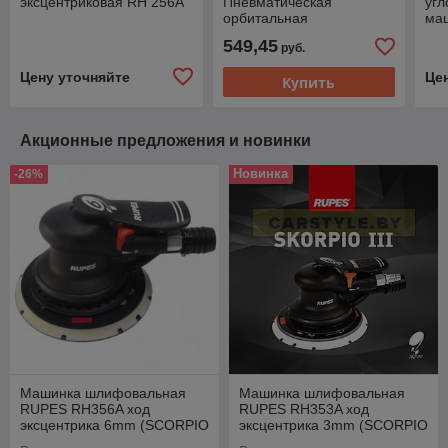
эксцентриковая RH 256A
Пневматическая
уг
орбитальная
ма
шлифовальная машина
77
549,45
руб.
150 мм, 12000 об/мин
MIGHTY SEVEN QB-
Цену уточняйте
Це
Купить
51612
Акционные предложения и новинки
Новинка
-26%
Машинка шлифовальная
Машинка шлифовальная
RUPES RH356A ход
RUPES RH353A ход
эксцентрика 6mm (SCORPIO
эксцентрика 3mm (SCORPIO
III)
III)