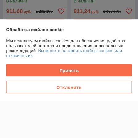
В наличии
В наличии
911,68
911,24
1 232 руб.
1 199 руб.
руб.
руб.
Купить
Купить
Обработка файлов cookie
Новинка
-14%
Мы используем файлы cookies для обеспечения удобства
пользователей портала и предоставления персональных
рекомендаций.
Вы можете настроить файлы cookies или
отключить их.
Принять
Отклонить
192512 ПНЕВМАТИЧЕСКИЙ
Машинка шлифовальная
ЛЕНТОЧНЫЙ
пневматическая HUBERTH
ШЛИФОВАЛЬНЫЙ
2.5mm
НАПИЛЬНИК ROXELPRO
В наличии
В наличии
412,80
207
480 руб.
230 руб.
руб.
руб.