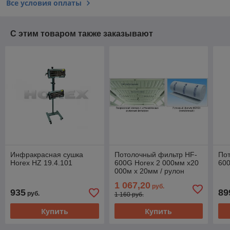
Все условия оплаты
С этим товаром также заказывают
Инфракрасная сушка
Потолочный фильтр HF-
По
Horex HZ 19.4.101
600G Horex 2 000мм х20
600
000м х 20мм / рулон
40м2
1 067,20
руб.
935
89
руб.
1 160 руб.
Купить
Купить