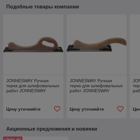
Подобные товары компании
JONNESWAY Ручная
JONNESWAY Ручная
JO
терка для шлифовальных
терка для шлифовальных
те
работ JONNESWAY
работ JONNESWAY
раб
AG010020, размер
AG010021, размер
JO
бумаги 2-3/4"х17"
бумаги 2-3/4"х11"
2-3
Цену уточняйте
Цену уточняйте
Це
Акционные предложения и новинки
clean air