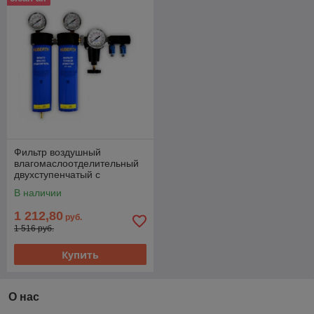
Фильтр воздушный
влагомаслоотделительный
двухступенчатый с
редуктором Huberth (аналог
В наличии
satajet)
1 212,80
руб.
1 516 руб.
Купить
О нас