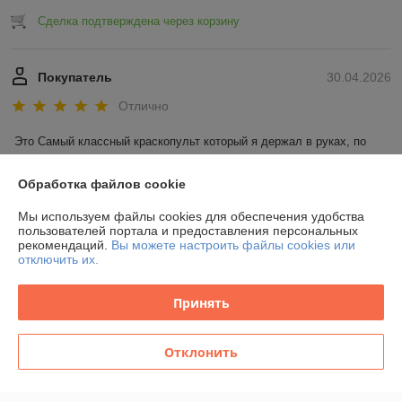
Сделка подтверждена через корзину
Покупатель
30.04.2026
Отлично
Это Самый классный краскопульт который я держал в руках, по 
весу очень удобно, по эргономике супер комфортно, в руке лежит 
очень как влитой, пробовал красить остался доволен, ствол 
Обработка файлов cookie
рекомендую 👍, своих денег однозначно стоит
Мы используем файлы cookies для обеспечения удобства
пользователей портала и предоставления персональных
Сделка подтверждена через корзину
рекомендаций.
Вы можете настроить файлы cookies или
отключить их.
Показать все отзывы
Принять
О нас
Отклонить
Контакты