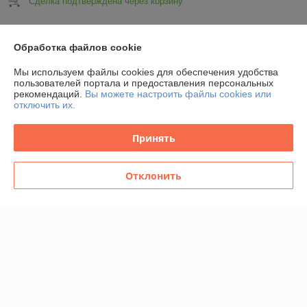
Сделка подтверждена через корзину
Показать все отзывы
Обработка файлов cookie
Мы используем файлы cookies для обеспечения удобства
О нас
пользователей портала и предоставления персональных
рекомендаций.
Вы можете настроить файлы cookies или
отключить их.
Контакты
Принять
Доставка и оплата
Отклонить
Полная версия сайта
Политика обработки cookies
Сайт создан на платформе Deal.by